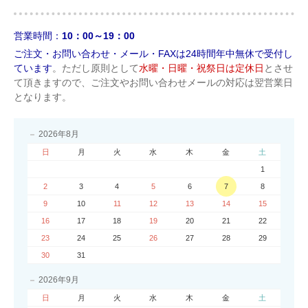
営業時間：
10：00～19：00
ご注文・お問い合わせ・メール・FAXは24時間年中無休で受付し
ています
。ただし原則として
水曜・日曜・祝祭日は定休日
とさせ
て頂きますので、ご注文やお問い合わせメールの対応は翌営業日
となります。
2026年8月
日
月
火
水
木
金
土
1
2
3
4
5
6
7
8
9
10
11
12
13
14
15
16
17
18
19
20
21
22
23
24
25
26
27
28
29
30
31
2026年9月
日
月
火
水
木
金
土