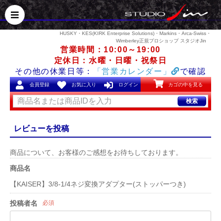
HUSKY・KES(KIRK Enterprise Solutions)・Markins・Arca-Swiss・
Wimberley正規プロショップ スタジオJin
営業時間：10:00～19:00
定休日：水曜・日曜・祝祭日
その他の休業日等：
「営業カレンダー」
で確認
会員登録
お気に入り
ログイン
カゴの中を見る
検索
レビューを投稿
商品について、お客様のご感想をお待ちしております。
商品名
【KAISER】3/8-1/4ネジ変換アダプター(ストッパーつき)
投稿者名
必須