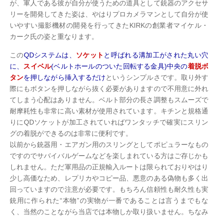
が、軍人である彼が自分が使うための道具として銃器のアクセサ
リーを開発してきた姿は、やはりプロカメラマンとして自分が使
いやすい撮影機材の開発を行ってきたKIRKの創業者マイケル・
カーク氏の姿と重なります。
この
QDシステムは、
ソケット
と呼ばれる溝加工がされた丸い穴
に、
スイベル
(ベルトホールのついた回転する金具)中央の
着脱ボ
タン
を押しながら挿入するだけ
というシンプルさです。取り外す
際にもボタンを押しながら抜く必要がありますので不用意に外れ
てしまう心配はありません。ベルト部分の長さ調整もスムーズで
耐摩耗性も非常に高い素材が使用されています。キチンと規格通
りにQDソケットが加工されていればワンタッチで確実にスリン
グの着脱ができるのは非常に便利です。
以前から銃器用・エアガン用のスリングとしてポピュラーなもの
ですのでサバイバルゲームなどを楽しまれている方はご存じかも
しれません。ただ軍用品の正規輸入ルートは限られておりやはり
少し高価なため、レプリカやコピー品、悪意のある偽物も多く出
回っていますので注意が必要です。もちろん信頼性も耐久性も実
銃用に作られた“本物”の実物が一番であることは言うまでもな
く、当然のことながら当店では本物しか取り扱いません。ちなみ