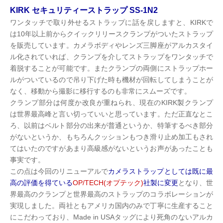
KIRK セキュリティーストラップ SS-1N2
ワンタッチで取り外せるストラップに話を戻しますと、KIRKで
は10年以上前からクイックリリースクランプがついたストラップ
を販売しています。カメラボディやレンズ三脚座がアルカスタイ
ル化されていれば、クランプを介してストラップをワンタッチで
着脱することが可能です。またクランプの両側にストラップホー
ルがついているので吊り下げた時も機材が回転してしまうことが
なく、移動から撮影に移行するのも非常にスムーズです。
クランプ部分は何度か改良が重ねられ、現在のKIRK製クランプ
は世界最高峰と言い切っていいと思っています。ただ正直なとこ
ろ、以前はベルト部分の出来が普通というか、特筆するべき部分
がないというか、もちろんクッションもつき滑り止め加工もされ
てはいたのですがあまり高級感がないというお声があったことも
事実です。
この点は今回のリニューアルで
カメラストラップとしては既に最
高の評価を得ている
OP/TECH(オプテック)
社製に変更
となり、世
界最高のクランプと世界最高のストラップのコラボレーションが
実現しました。両社ともアメリカ国内のみで丁寧に生産すること
にこだわっており、Made in USAタッグにより死角のないアルカ