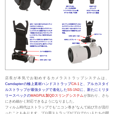
店長が本気でお勧めするカメラストラップシステムは、
Camdapterの極上素材ハンドストラップ
CA-1
と、アルカスタイ
ルストラップが最強タッグで進化した
SS-1N2
に、新たにミリタ
リースペックの
MAGPUL製QDスリングシステム
が加わり、さら
にきめ細かく対応できるようになりました。
フィルム時代はストラップでも“ニコン巻き”なんて結び方が流行
ったこともあります。プロ用ストラップがプロでない人たちの間