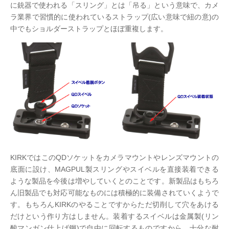
に銃器で使われる「スリング」とは「吊る」という意味で、カメ
ラ業界で習慣的に使われているストラップ(広い意味で紐の意)の
中でもショルダーストラップとほぼ重複します。
KIRKではこのQDソケットをカメラマウントやレンズマウントの
底面に設け、MAGPUL製スリングやスイベルを直接装着できる
ような製品を今後は増やしていくとのことです。新製品はもちろ
ん旧製品でも対応可能なものには積極的に装備されていくようで
す。もちろんKIRKのやることですからただ切削して穴をあける
だけという作り方はしません。装着するスイベルは金属製(リン
酸マンガン仕上げ鋼)で自由に回転するものですから、十分な耐