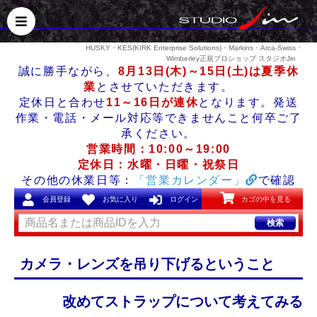
HUSKY・KES(KIRK Enterprise Solutions)・Markins・Arca-Swiss・
Wimberley正規プロショップ スタジオJin
誠に勝手ながら、
8月13日(木)～15日(土)は夏季休
業
とさせていただきます。
定休日と合わせ
11～16日が連休
となります。発送
作業・電話・メール対応等できませんこと何卒ご了
承ください。
営業時間：10:00～19:00
定休日：水曜・日曜・祝祭日
その他の休業日等：
「営業カレンダー」
で確認
会員登録
お気に入り
ログイン
カゴの中を見る
検索
カメラ・レンズを吊り下げるということ
改めてストラップについて考えてみる