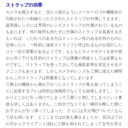
ストラップの功罪
カメラを購入すると、当たり前のようにメーカーロゴや機種名が
印刷されたり刺繍だったりされたストラップが付属してきます。
超望遠レンズには専用のレンズストラップが付属されているもの
もあります。何の疑問も持たずに付属のストラップを装着する方
もいれば、こだわりのある方はクッション性のある社外のものに
交換したり、一時的に速射ストラップと呼ばれるものが流行した
りと一定の需要があるようです。もともとカメラボディを首や肩
から吊り下げる目的のストラップは運搬の用途としては必要なも
のですし、ストラップを使って少しでも撮影姿勢を安定させるテ
クニックもあります。しかしカメラやレンズを三脚に据えた瞬間
からこのストラップは邪魔者となってしまいます。
三脚上の機材から垂れ下がったストラップが風を拾ってしまうこ
とに起因するブレは特別な強風時でなくても頻発しますし、うっ
かりどこかに引っ掛けてしまって三脚ごと倒してしまうという事
故も珍しくはありません。ご自分でなくても一瞬目を離した隙に
お子さんが引っ張ってしまった、さらには犬が飛びついた! なん
て話も伺います。とここまでは以前も書きましたが、先日はプロ
の方からクライアント(様)に三脚を倒されてしまって文句が言え