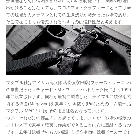
が可能なうえに信頼性が非常に高いのが特徴です。実際の戦場に
出かけることはなくても、プロのフォトグラファーにとっては全
ての現場がカメラマンとしての生き残りが賭かった戦場であり、
そこでなによりも優先されるべきものは信頼性だと考えます。
マグプル社はアメリカ海兵隊武装偵察部隊(フォース・リーコン)
の軍曹だったリチャード・M・フィッツパトリック氏により1999
年に設立されます。同社が最初に製造した、ライフルに銃弾を装
填する弾倉(Magazine)を素早く引き抜く(Pull)ためのゴム製部品
マグプル(MAGPUL)がそのまま社名となっています。
つい「それだけの部品？」と思ってしまいますが、戦場の極限の
ストレス下で素早く確実に作業ができることは命に直結するもの
です。近年は銃器そのものの設計も行う本物の銃器メーカーです