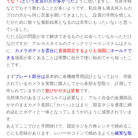
うな！｣
という意見の方が多かった
ように思いますし、写真学校
などでもそう教わることが多いようです。私自身も過去何人もの
プロの方から同じ言葉を聞いてきましたし、設置の手間を惜しん
だがために散々な撮影結果となるのは非常にもったいないと思っ
ていました。
ただ上記の問題が全て解決できるものと出会っていなかっただけ
なのですが、アルカスタイルのクイックリリースシステムはさら
に、
カメラボディを雲台に
直接固定するよりも強固に
ホールドで
きる
場面が多くあることは実際に自分で使い始めてから知ったこ
とです。
まず
プレート部分は
基本的に各機種専用設計となっており、市販
されているカメラを実際に購入してから各部を型取り、計測して
作られていますので
遊びやガタは皆無
です。
当然弾力のあるゴムやコルクは必要なく、アルミ合金の金属部品
がそのままカメラ底部に｢カパッ｣とはまり、固定ネジを適度に締
め込むとボディと一体となってしまうかのように成形されていま
す。
あえてここでひと手間掛けて、固定ネジを六角レンチで締めるこ
とにも意味があります。レバーやコインで締めるよりも
確実な取