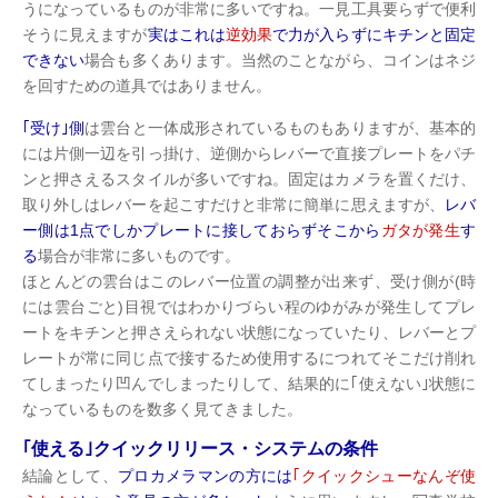
うになっているものが非常に多いですね。一見工具要らずで便利
そうに見えますが
実はこれは
逆効果
で力が入らずにキチンと固定
できない
場合も多くあります。当然のことながら、コインはネジ
を回すための道具ではありません。
｢受け｣側
は雲台と一体成形されているものもありますが、基本的
には片側一辺を引っ掛け、逆側からレバーで直接プレートをパチ
ンと押さえるスタイルが多いですね。固定はカメラを置くだけ、
取り外しはレバーを起こすだけと非常に簡単に思えますが、
レバ
ー側は1点でしかプレートに接しておらずそこから
ガタが発生
す
る
場合が非常に多いものです。
ほとんどの雲台はこのレバー位置の調整が出来ず、受け側が(時
には雲台ごと)目視ではわかりづらい程のゆがみが発生してプレ
ートをキチンと押さえられない状態になっていたり、レバーとプ
レートが常に同じ点で接するため使用するにつれてそこだけ削れ
てしまったり凹んでしまったりして、結果的に｢使えない｣状態に
なっているものを数多く見てきました。
｢使える｣クイックリリース・システムの条件
結論として、
プロカメラマンの方には
｢クイックシューなんぞ使