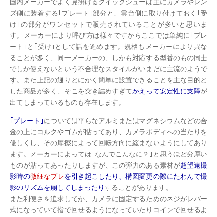
国内メーカーでよく見掛けるクイックシューは主にカメラやレン
ズ側に装着する｢プレート｣部分と、雲台側に取り付けておく｢受
け｣の部分がワンセットで販売されていることが多いと思いま
す。メーカーにより呼び方は様々ですからここでは単純に｢プレ
ート｣と｢受け｣として話を進めます。規格もメーカーにより異な
ることが多く、同一メーカーの、しかも対応する型番のもの同士
でしか使えないという不合理なスタイルがいまだに主流のようで
す。また上記の通りとにかく簡単に設置できることを主な目的と
した商品が多く、そこを突き詰めすぎて
かえって安定性に支障
が
出てしまっているものも存在します。
｢プレート｣
については平らなアルミまたはマグネシウムなどの合
金の上にコルクやゴムが貼ってあり、カメラボディへの当たりを
優しくし、その摩擦によって回転方向に緩まないようにしてあり
ます。メーカーによっては｢なんでこんなに？｣と思うほど分厚い
ものが貼ってあったりしますが、この弾力のある素材が
超望遠撮
影時の
微細なブレ
を引き起こしたり、構図変更の際にたわんで撮
影のリズムを崩してしまったり
することがあります。
また利便さを追求してか、カメラに固定するためのネジがレバー
式になっていて指で回せるようになっていたりコインで回せるよ