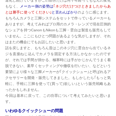
進化し続けていますがこの部分だけは何十年経ってもなんの変化
もなく、
メーカー側の姿勢は
｢ネジ穴だけつけときましたからあ
とは勝手に使ってください｣
と言わんばかり
のように感じます。
もちろんカメラと三脚システムをセットで作っているメーカーも
ありますが、考えてみればプロ用のカメラ・レンズで現在圧倒的
なシェアを持つCanonもNikonも三脚・雲台は製造も販売もして
いません。ここにもひとつ問題があるような気がしますが、それ
はまたの機会にでもお話したいと思います。
話を戻しますと、もちろん昔はこのネジ穴に雲台から出ているネ
ジを直接ねじ込んでカメラを固定する方法しかなかったのです
が、それでは手間が掛かる、極寒時には手がかじかんでうまく着
脱できない、素早くセッティングや撤収を行いたい、などという
要望により様々な三脚メーカーが｢クイックシュー｣と呼ばれるア
クセサリーを開発・販売してきました。もしかしたら｢もっと気
軽に、手軽に三脚を使って(買って)欲しい｣という販売戦略もあ
ったかもしれません。
今回は基本に戻って、この功罪について考えてみたいと思いま
す。
いわゆるクイックシューの問題