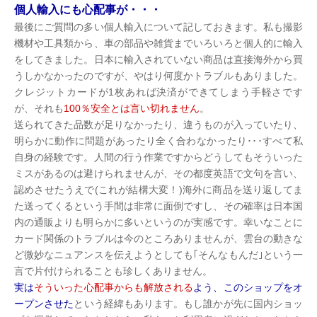
個人輸入にも心配事が・・・
最後にご質問の多い個人輸入について記しておきます。私も撮影
機材や工具類から、車の部品や雑貨までいろいろと個人的に輸入
をしてきました。日本に輸入されていない商品は直接海外から買
うしかなかったのですが、やはり何度かトラブルもありました。
クレジットカードが1枚あれば決済ができてしまう手軽さです
が、それも
100％安全とは言い切れません
。
送られてきた品数が足りなかったり、違うものが入っていたり、
明らかに動作に問題があったり全く合わなかったり･･･すべて私
自身の経験です。人間の行う作業ですからどうしてもそういった
ミスがあるのは避けられませんが、その都度英語で文句を言い、
認めさせたうえで(これが結構大変！)海外に商品を送り返してま
た送ってくるという手間は非常に面倒ですし、その確率は日本国
内の通販よりも明らかに多いというのが実感です。幸いなことに
カード関係のトラブルは今のところありませんが、雲台の動きな
ど微妙なニュアンスを伝えようとしても｢そんなもんだ｣という一
言で片付けられることも珍しくありません。
実は
そういった心配事からも解放される
よう、このショップをオ
ープンさせた
という経緯もあります。もし誰かが先に国内ショッ