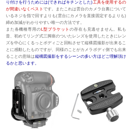
り付けを行うためには(できればキチンとした)
工具を使用するの
が間違いなくベスト
です。またこれは雲台のカメラ台裏について
いるネジを指で回すよりも(雲台にカメラを直接固定するよりも)
締め加減がわかりやすい唯一の方法です。
また各機種専用の
L型ブラケット
の存在も見逃せません。私も
昔、初めてリング式三脚座のついたレンズを使用したときにレン
ズを中心にくるっとボディごと回転させて縦構図撮影が出来るこ
とに感動したものですが、同様のことがカメラボディ側でも出来
ることの意味は
縦構図撮影をするシーンの多い方ほどご理解頂け
るかと思います。