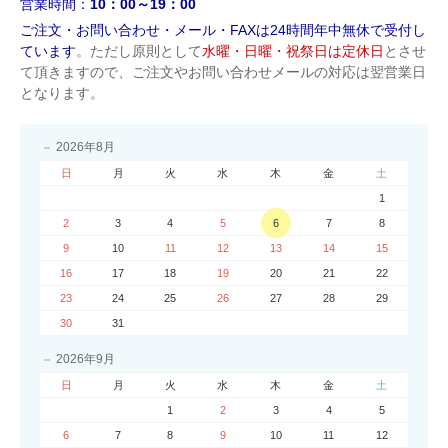
営業時間：
10：00～19：00
ご注文・お問い合わせ・メール・FAXは24時間年中無休で受付し
ています
。ただし原則として
水曜・日曜・祝祭日は定休日
とさせ
て頂きますので、ご注文やお問い合わせメールの対応は翌営業日
となります。
2026年8月
日
月
火
水
木
金
土
1
2
3
4
5
6
7
8
9
10
11
12
13
14
15
16
17
18
19
20
21
22
23
24
25
26
27
28
29
30
31
2026年9月
日
月
火
水
木
金
土
1
2
3
4
5
6
7
8
9
10
11
12