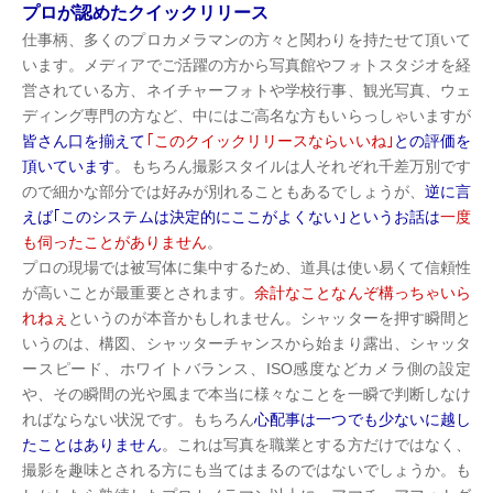
プロが認めたクイックリリース
仕事柄、多くのプロカメラマンの方々と関わりを持たせて頂いて
います。メディアでご活躍の方から写真館やフォトスタジオを経
営されている方、ネイチャーフォトや学校行事、観光写真、ウェ
ディング専門の方など、中にはご高名な方もいらっしゃいますが
皆さん口を揃えて
｢このクイックリリースならいいね｣
との評価を
頂いています
。もちろん撮影スタイルは人それぞれ千差万別です
ので細かな部分では好みが別れることもあるでしょうが、
逆に言
えば｢このシステムは決定的にここがよくない｣というお話は
一度
も伺ったことがありません
。
プロの現場では被写体に集中するため、道具は使い易くて信頼性
が高いことが最重要とされます。
余計なことなんぞ構っちゃいら
れねぇ
というのが本音かもしれません。シャッターを押す瞬間と
いうのは、構図、シャッターチャンスから始まり露出、シャッタ
ースピード、ホワイトバランス、ISO感度などカメラ側の設定
や、その瞬間の光や風まで本当に様々なことを一瞬で判断しなけ
ればならない状況です。もちろん
心配事は一つでも少ないに越し
たことはありません
。これは写真を職業とする方だけではなく、
撮影を趣味とされる方にも当てはまるのではないでしょうか。も