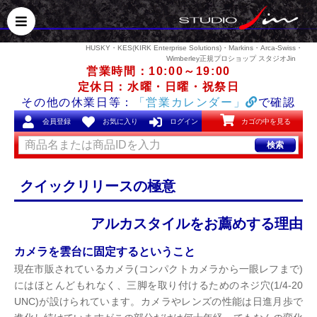
HUSKY・KES(KIRK Enterprise Solutions)・Markins・Arca-Swiss・
Wimberley正規プロショップ スタジオJin
営業時間：10:00～19:00
定休日：水曜・日曜・祝祭日
その他の休業日等：
「営業カレンダー」
で確認
会員登録
お気に入り
ログイン
カゴの中を見る
検索
クイックリリースの極意
アルカスタイルをお薦めする理由
カメラを雲台に固定するということ
現在市販されているカメラ(コンパクトカメラから一眼レフまで)
にはほとんどもれなく、三脚を取り付けるためのネジ穴(1/4-20
UNC)が設けられています。カメラやレンズの性能は日進月歩で