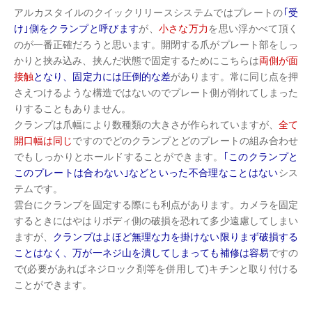
アルカスタイルのクイックリリースシステムではプレートの
｢受
け｣側をクランプと呼びます
が、
小さな万力
を思い浮かべて頂く
のが一番正確だろうと思います。開閉する爪がプレート部をしっ
かりと挟み込み、挟んだ状態で固定するためにこちらは
両側が面
接触
となり、固定力には圧倒的な差
があります。常に同じ点を押
さえつけるような構造ではないのでプレート側が削れてしまった
りすることもありません。
クランプは爪幅により数種類の大きさが作られていますが、
全て
開口幅は同じ
ですのでどのクランプとどのプレートの組み合わせ
でもしっかりとホールドすることができます。
｢このクランプと
このプレートは合わない｣などといった不合理なことはない
シス
テムです。
雲台にクランプを固定する際にも利点があります。カメラを固定
するときにはやはりボディ側の破損を恐れて多少遠慮してしまい
ますが、
クランプはよほど無理な力を掛けない限りまず破損する
ことはなく、万が一ネジ山を潰してしまっても補修は容易
ですの
で(必要があればネジロック剤等を併用して)キチンと取り付ける
ことができます。