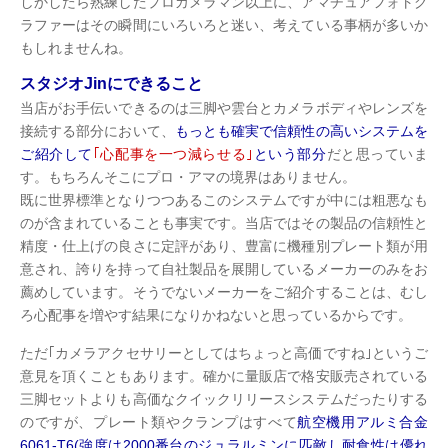
しかしたら熟練したプロカメラマン以上に、アマチュアフォトグ
ラファーはその瞬間にいろいろと迷い、考えている事柄が多いか
もしれませんね。
スタジオJinにできること
当店がお手伝いできるのは三脚や雲台とカメラボディやレンズを
接続する部分において、
もっとも確実で信頼性の高いシステムを
ご紹介して
｢心配事を一つ減らせる｣
という部分
だと思っていま
す。もちろんそこにプロ・アマの境界はありません。
既に世界標準となりつつあるこのシステムですが中には粗悪なも
のが含まれていることも事実です。当店ではその製品の信頼性と
精度・仕上げの良さに定評があり、豊富に機種別プレート類が用
意され、誇りを持って自社製品を展開しているメーカーのみをお
薦めしています。そうでないメーカーをご紹介することは、むし
ろ心配事を増やす結果になりかねないと思っているからです。
ただ｢カメラアクセサリーとしてはちょっと高価ですね｣というご
意見を頂くこともあります。確かに量販店で格安販売されている
三脚セットよりも高価なクイックリリースシステムだったりする
のですが、プレート類やクランプはすべて
航空機用アルミ合金
6061-T6(強度は2000番台のジュラルミンに匹敵し耐食性は優れ