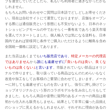
プを運営していたとしたら、私もいち利用者に過ぎなかったかも
しれません。
もちろんお問い合わせやご質問は日本語でどしどしお寄せくださ
い。現在は自社サイトにて運営しておりますが、店舗をオープン
する際には通信販売という形態にも不安がないよう、日本のネッ
トショッピングモールの中でおそらく一番有名であろう楽天市場
を選んでスタートしました。個人輸入では気になる送料も、日本
国内であれば皆様同じ条件でご購入いただけるように離島を含め
全国統一価格に設定してあります。
また当店はあくまでも
いち販売店であり、
特定メーカーの代理店
ではありません
から
誰にも遠慮せずに
｢良いものは良い、良くな
いものは良くない｣
と言います
。市販されていない部品はオリジ
ナルで作りますし、取り扱っている商品はなんのためらいもなく
改造や加工をしてお客様のご要望に合わせてしまいます。メーカ
ーに対しても遠慮せずにものを言いますし、強引に押し掛けてシ
ョップオリジナルという形のコラボモデルを生み出したりもして
きました。もちろん商品や姿勢に疑問のあるメーカーの商品は最
初から仕入れも販売もしません。結果として非常に偏った品揃え
のショップに見えるかもしれませんが、それぞれに理由があるの