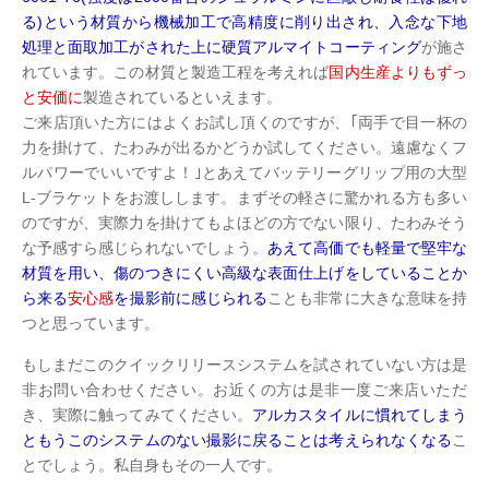
る)という材質から機械加工で高精度に削り出され、入念な下地
処理と面取加工がされた上に硬質アルマイトコーティング
が施さ
れています。この材質と製造工程を考えれば
国内生産よりもずっ
と安価に
製造されているといえます。
ご来店頂いた方にはよくお試し頂くのですが、｢両手で目一杯の
力を掛けて、たわみが出るかどうか試してください。遠慮なくフ
ルパワーでいいですよ！｣とあえてバッテリーグリップ用の大型
L-ブラケットをお渡しします。まずその軽さに驚かれる方も多い
のですが、実際力を掛けてもよほどの方でない限り、たわみそう
な予感すら感じられないでしょう。
あえて高価でも軽量で堅牢な
材質を用い、傷のつきにくい高級な表面仕上げをしていることか
ら来る
安心感
を撮影前に感じられる
ことも非常に大きな意味を持
つと思っています。
もしまだこのクイックリリースシステムを試されていない方は是
非お問い合わせください。お近くの方は是非一度ご来店いただ
き、実際に触ってみてください。
アルカスタイルに慣れてしまう
ともうこのシステムのない撮影に戻ることは考えられなくなる
こ
とでしょう。私自身もその一人です。