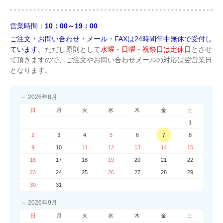
営業時間：
10：00～19：00
ご注文・お問い合わせ・メール・FAXは24時間年中無休で受付し
ています
。ただし原則として
水曜・日曜・祝祭日は定休日
とさせ
て頂きますので、ご注文やお問い合わせメールの対応は翌営業日
となります。
2026年8月
日
月
火
水
木
金
土
1
2
3
4
5
6
7
8
9
10
11
12
13
14
15
16
17
18
19
20
21
22
23
24
25
26
27
28
29
30
31
2026年9月
日
月
火
水
木
金
土