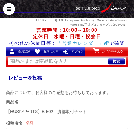
HUSKY・KES(KIRK Enterprise Solutions)・Markins・Arca-Swiss・
Wimberley正規プロショップ スタジオJin
営業時間：10:00～19:00
定休日：水曜・日曜・祝祭日
その他の休業日等：
「営業カレンダー」
で確認
会員登録
お気に入り
ログイン
カゴの中を見る
検索
レビューを投稿
商品について、お客様のご感想をお待ちしております。
商品名
【HUSKYPARTS】B-502 脚部取付ナット
投稿者名
必須