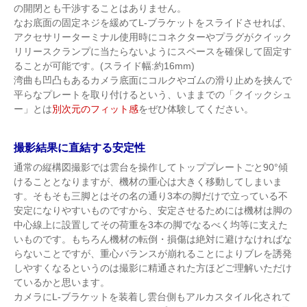
の開閉とも干渉することはありません。
なお底面の固定ネジを緩めてL-ブラケットをスライドさせれば、
アクセサリーターミナル使用時にコネクターやプラグがクイック
リリースクランプに当たらないようにスペースを確保して固定す
ることが可能です。(スライド幅:約16mm)
湾曲も凹凸もあるカメラ底面にコルクやゴムの滑り止めを挟んで
平らなプレートを取り付けるという、いままでの「クイックシュ
ー」とは
別次元のフィット感
をぜひ体験してください。
撮影結果に直結する安定性
通常の縦構図撮影では雲台を操作してトッププレートごと90°傾
けることとなりますが、機材の重心は大きく移動してしまいま
す。そもそも三脚とはその名の通り3本の脚だけで立っている不
安定になりやすいものですから、安定させるためには機材は脚の
中心線上に設置してその荷重を3本の脚でなるべく均等に支えた
いものです。もちろん機材の転倒・損傷は絶対に避けなければな
らないことですが、重心バランスが崩れることによりブレを誘発
しやすくなるというのは撮影に精通された方ほどご理解いただけ
ているかと思います。
カメラにL-ブラケットを装着し雲台側もアルカスタイル化されて