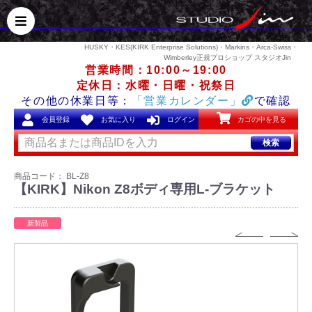
HUSKY・KES(KIRK Enterprise Solutions)・Markins・Arca-Swiss・
Wimberley正規プロショップ スタジオJin
営業時間：10:00～19:00
定休日：水曜・日曜・祝祭日
その他の休業日等：
「営業カレンダー」
で確認
会員登録
お気に入り
ログイン
カゴの中を見る
検索
商品コード：
BL-Z8
【KIRK】Nikon Z8ボディ専用L-ブラケット
新製品