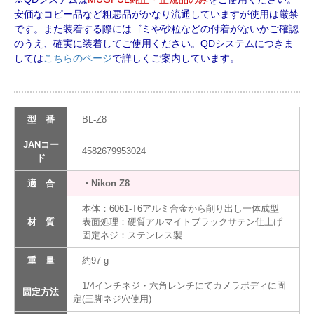
安価なコピー品など粗悪品がかなり流通していますが使用は厳禁
です。また装着する際にはゴミや砂粒などの付着がないかご確認
のうえ、確実に装着してご使用ください。QDシステムにつきま
しては
こちらのページ
で詳しくご案内しています。
型 番
BL-Z8
JANコー
4582679953024
ド
適 合
・Nikon Z8
本体：6061-T6アルミ合金から削り出し一体成型
材 質
表面処理：硬質アルマイトブラックサテン仕上げ
固定ネジ：ステンレス製
重 量
約97 g
1/4インチネジ・六角レンチにてカメラボディに固
固定方法
定(三脚ネジ穴使用)