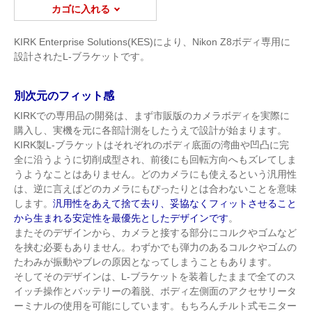
カゴに入れる
KIRK Enterprise Solutions(KES)により、Nikon Z8ボディ専用に
設計されたL-ブラケットです。
別次元のフィット感
KIRKでの専用品の開発は、まず市販版のカメラボディを実際に
購入し、実機を元に各部計測をしたうえで設計が始まります。
KIRK製L-ブラケットはそれぞれのボディ底面の湾曲や凹凸に完
全に沿うように切削成型され、前後にも回転方向へもズレてしま
うようなことはありません。どのカメラにも使えるという汎用性
は、逆に言えばどのカメラにもぴったりとは合わないことを意味
します。
汎用性をあえて捨て去り、妥協なくフィットさせること
から生まれる安定性を最優先としたデザインです
。
またそのデザインから、カメラと接する部分にコルクやゴムなど
を挟む必要もありません。わずかでも弾力のあるコルクやゴムの
たわみが振動やブレの原因となってしまうこともあります。
そしてそのデザインは、L-ブラケットを装着したままで全てのス
イッチ操作とバッテリーの着脱、ボディ左側面のアクセサリータ
ーミナルの使用を可能にしています。もちろんチルト式モニター