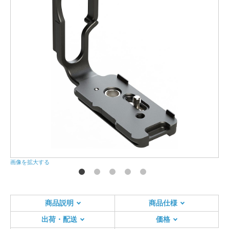
画像を拡大する
画
商品説明
商品仕様
出荷・配送
価格