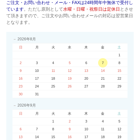
ご注文・お問い合わせ・メール・FAXは24時間年中無休で受付し
ています
。ただし原則として
水曜・日曜・祝祭日は定休日
とさせ
て頂きますので、ご注文やお問い合わせメールの対応は翌営業日
となります。
2026年8月
日
月
火
水
木
金
土
1
2
3
4
5
6
7
8
9
10
11
12
13
14
15
16
17
18
19
20
21
22
23
24
25
26
27
28
29
30
31
2026年9月
日
月
火
水
木
金
土
1
2
3
4
5
6
7
8
9
10
11
12
13
14
15
16
17
18
19