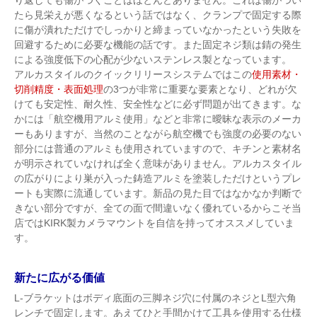
り返しても傷がつくことはほとんどありません。これは傷がつい
たら見栄えが悪くなるという話ではなく、クランプで固定する際
に傷が潰れただけでしっかりと締まっていなかったという失敗を
回避するために必要な機能の話です。また固定ネジ類は錆の発生
による強度低下の心配が少ないステンレス製となっています。
アルカスタイルのクイックリリースシステムではこの
使用素材・
切削精度・表面処理
の3つが非常に重要な要素となり、どれが欠
けても安定性、耐久性、安全性などに必ず問題が出てきます。な
かには「航空機用アルミ使用」などと非常に曖昧な表示のメーカ
ーもありますが、当然のことながら航空機でも強度の必要のない
部分には普通のアルミも使用されていますので、キチンと素材名
が明示されていなければ全く意味がありません。アルカスタイル
の広がりにより巣が入った鋳造アルミを塗装しただけというプレ
ートも実際に流通しています。新品の見た目ではなかなか判断で
きない部分ですが、全ての面で間違いなく優れているからこそ当
店ではKIRK製カメラマウントを自信を持ってオススメしていま
す。
新たに広がる価値
L-ブラケットはボディ底面の三脚ネジ穴に付属のネジとL型六角
レンチで固定します。あえてひと手間かけて工具を使用する仕様