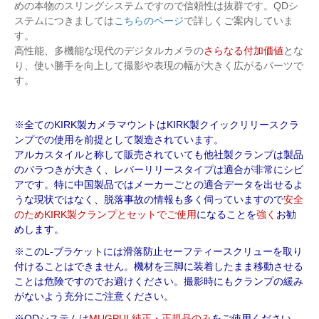
めの本物のスリングシステムですので信頼性は抜群です。QDシ
ステムにつきましては
こちらのページ
で詳しくご案内していま
す。
高性能、多機能な現代のデジタルカメラの
さらなる付加価値
とな
り、使い勝手を向上して撮影や表現の幅が大きく広がるパーツで
す。
※全てのKIRK製カメラマウントはKIRK製クイックリリースクラ
ンプでの使用を前提として製造されています。
アルカスタイルと称して販売されていても他社製クランプは製品
のバラつきが大きく、レバーリリースタイプは適合が非常にシビ
アです。特に中国製品ではメーカーごとの適合データを出せるよ
うな現状ではなく、脱落事故の情報も多く伺っていますので
安全
のためKIRK製クランプとセットでご使用
になることを
強く
お勧
めします。
※このL-ブラケットには滑落防止セーフティースクリューを取り
付けることはできません。機材を三脚に装着したまま移動させる
ことは危険ですのでお避けください。撮影時にもクランプの緩み
がないよう充分にご注意ください。
※QDシステムは
MUGPUL純正・正規品のみ
をご使用ください。