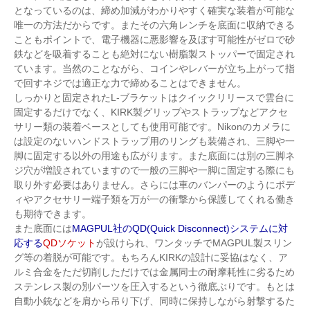
となっているのは、締め加減がわかりやすく確実な装着が可能な
唯一の方法だからです。またその六角レンチを底面に収納できる
こともポイントで、電子機器に悪影響を及ぼす可能性がゼロで砂
鉄などを吸着することも絶対にない樹脂製ストッパーで固定され
ています。当然のことながら、コインやレバーが立ち上がって指
で回すネジでは適正な力で締めることはできません。
しっかりと固定されたL-ブラケットはクイックリリースで雲台に
固定するだけでなく、KIRK製グリップやストラップなどアクセ
サリー類の装着ベースとしても使用可能です。Nikonのカメラに
は設定のないハンドストラップ用のリングも装備され、三脚や一
脚に固定する以外の用途も広がります。また底面には別の三脚ネ
ジ穴が増設されていますので一般の三脚や一脚に固定する際にも
取り外す必要はありません。さらには車のバンパーのようにボデ
ィやアクセサリー端子類を万が一の衝撃から保護してくれる働き
も期待できます。
また底面には
MAGPUL社のQD(Quick Disconnect)システムに対
応する
QDソケット
が設けられ、ワンタッチでMAGPUL製スリン
グ等の着脱が可能です。もちろんKIRKの設計に妥協はなく、ア
ルミ合金をただ切削しただけでは金属同士の耐摩耗性に劣るため
ステンレス製の別パーツを圧入するという徹底ぶりです。もとは
自動小銃などを肩から吊り下げ、同時に保持しながら射撃するた