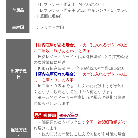
・L-ブラケット固定用 1/4-20inネジ×１
付属品
・L-ブラケット固定用 5/32in六角レンチ×１ (ブラケ
ット底面に収納)
生産国
アメリカ合衆国
【店内在庫がある場合】
→ カゴに入れるボタンの上
に在庫数「残りあと○○」と表示
▶クレジットカード・代金引換決済 ⇒ ご注文確認
の次営業日に発送
▶銀行振込決済 ⇒ ご入金確認の次営業日に発送
出荷予定
【店内在庫切れの場合】
→ カゴに入れるボタンの上
日
に「在庫：０」と表示
▶在庫：０表示でもご注文いただけますが予約注
文となり、原則として翌月の入荷となります
※一時的なメーカー在庫切れの場合の納期は別途
お知らせいたします
・郵便局のゆうパックにて
全国一律880円(税込)
で
お届けします
配送方法
・他の商品と一緒にご注文で同梱が不可能な場合
・