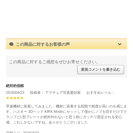
この商品に対するお客様の声
この商品に対するご感想をぜひお寄せください。
新規コメントを書き込む
絶対的信頼
2026/04/23
投稿者： アマチュア写真愛好家
おすすめレベル：
★★★★★
早速機材に装着してみました。機材に装着する段階で精度が高いのを感じま
す。ハスキー 3Dヘッド KIRK Modeにセットして僅かにノブを回すだけでク
ランプとL型プレートが絶対外れないと思う程にガッチリ固定される安心
感。これしかないですね。ありがとうございました