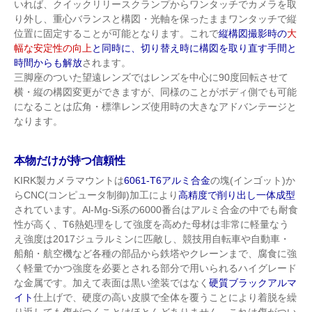
いれば、クイックリリースクランプからワンタッチでカメラを取
り外し、重心バランスと構図・光軸を保ったままワンタッチで縦
位置に固定することが可能となります。これで
縦構図撮影時の
大
幅な安定性の向上
と同時に、切り替え時に構図を取り直す手間と
時間からも解放
されます。
三脚座のついた望遠レンズではレンズを中心に90度回転させて
横・縦の構図変更ができますが、同様のことがボディ側でも可能
になることは広角・標準レンズ使用時の大きなアドバンテージと
なります。
本物だけが持つ信頼性
KIRK製カメラマウントは
6061-T6アルミ合金
の塊(インゴット)か
らCNC(コンピュータ制御)加工により
高精度で削り出し一体成型
されています。Al-Mg-Si系の6000番台はアルミ合金の中でも耐食
性が高く、T6熱処理をして強度を高めた母材は非常に軽量なう
え強度は2017ジュラルミンに匹敵し、競技用自転車や自動車・
船舶・航空機など各種の部品から鉄塔やクレーンまで、腐食に強
く軽量でかつ強度を必要とされる部分で用いられるハイグレード
な金属です。加えて表面は黒い塗装ではなく
硬質ブラックアルマ
イト
仕上げで、硬度の高い皮膜で全体を覆うことにより着脱を繰