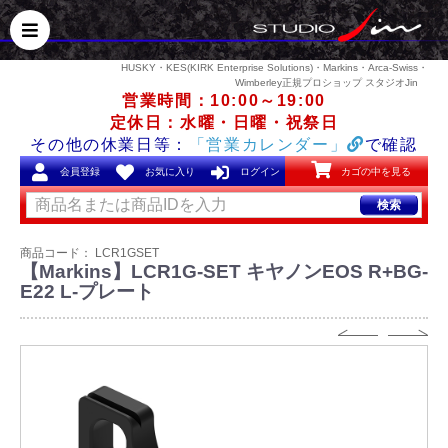
HUSKY・KES(KIRK Enterprise Solutions)・Markins・Arca-Swiss・
Wimberley正規プロショップ スタジオJin
営業時間：10:00～19:00
定休日：水曜・日曜・祝祭日
その他の休業日等：
「営業カレンダー」
で確認
会員登録
お気に入り
ログイン
カゴの中を見る
検索
商品コード：
LCR1GSET
【Markins】LCR1G-SET キヤノンEOS R+BG-
E22 L-プレート