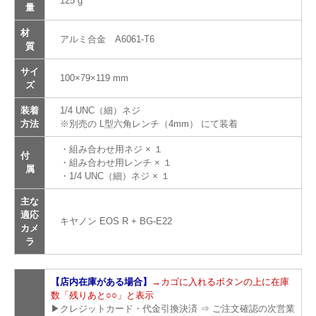
125 g
量
材
アルミ合金 A6061-T6
質
サイ
100×79×119 mm
ズ
装着
1/4 UNC（細）ネジ
方法
※別売の L型六角レンチ（4mm） にて装着
・組み合わせ用ネジ × １
付
・組み合わせ用レンチ × １
属
・1/4 UNC（細）ネジ × １
主な
適応
キヤノン EOS R + BG-E22
カメ
ラ
【店内在庫がある場合】
→カゴに入れるボタンの上に在庫
数「残りあと○○」と表示
▶クレジットカード・代金引換決済 ⇒ ご注文確認の次営業