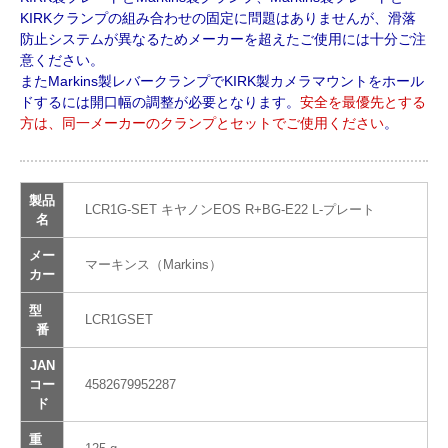
KIRKクランプの組み合わせの固定に問題はありませんが、滑落
防止システムが異なるためメーカーを超えたご使用には十分ご注
意ください。
またMarkins製レバークランプでKIRK製カメラマウントをホール
ドするには開口幅の調整が必要となります。
安全を最優先とする
方は、同一メーカーのクランプとセットでご使用ください
。
製品
LCR1G-SET キヤノンEOS R+BG-E22 L-プレート
名
メー
マーキンス（Markins）
カー
型
LCR1GSET
番
JAN
コー
4582679952287
ド
重