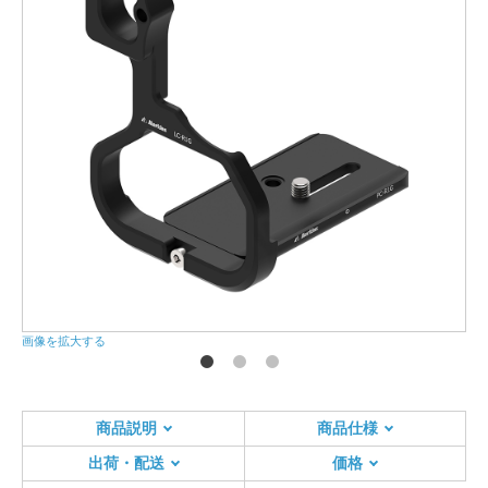
画像を拡大する
画
商品説明
商品仕様
出荷・配送
価格