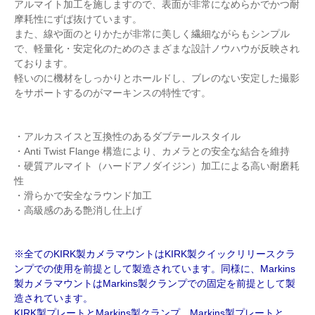
アルマイト加工を施しますので、表面が非常になめらかでかつ耐
摩耗性にずば抜けています。
また、線や面のとりかたが非常に美しく繊細ながらもシンプル
で、軽量化・安定化のためのさまざまな設計ノウハウが反映され
ております。
軽いのに機材をしっかりとホールドし、ブレのない安定した撮影
をサポートするのがマーキンスの特性です。
・アルカスイスと互換性のあるダブテールスタイル
・Anti Twist Flange 構造により、カメラとの安全な結合を維持
・硬質アルマイト（ハードアノダイジン）加工による高い耐磨耗
性
・滑らかで安全なラウンド加工
・高級感のある艶消し仕上げ
※全てのKIRK製カメラマウントはKIRK製クイックリリースクラ
ンプでの使用を前提として製造されています。同様に、Markins
製カメラマウントはMarkins製クランプでの固定を前提として製
造されています。
KIRK製プレートとMarkins製クランプ、Markins製プレートと