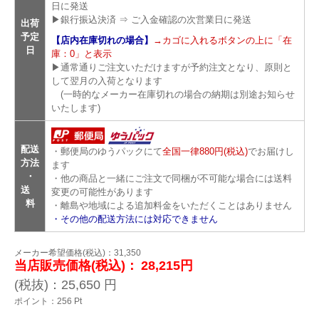
日に発送
▶銀行振込決済 ⇒ ご入金確認の次営業日に発送
出荷
予定
【店内在庫切れの場合】
→カゴに入れるボタンの上に「在
日
庫：0」と表示
▶通常通りご注文いただけますが予約注文となり、原則と
して翌月の入荷となります
(一時的なメーカー在庫切れの場合の納期は別途お知らせ
いたします)
配送
・郵便局のゆうパックにて
全国一律880円(税込)
でお届けし
方法
ます
・
・他の商品と一緒にご注文で同梱が不可能な場合には送料
送
変更の可能性があります
料
・離島や地域による追加料金をいただくことはありません
・その他の配送方法には対応できません
メーカー希望価格(税込)：31,350
当店販売価格(税込)：
28,215円
(税抜)：
25,650
円
ポイント：
256
Pt