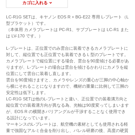
カゴに入れる
LC-R1G SETは、キヤノン EOS R + BG-E22 専用 L-プレート（L
型ブラケット）です。
（本体用 カメラプレートは PC-R1、サブプレートは LC-R1 また
は LV-170 です。）
L-プレートは、正位置でのみ雲台に装着できるカメラプレートに
対して、縦位置でも正位置でも装着できるＬ型のプレートです。
カメラプレートで縦位置にする場合、雲台を90度傾ける必要があ
りますが、L-プレートの場合は雲台を傾けるかわりにカメラを縦
位置にして雲台に装着し直します。
雲台を90度傾けますと、カメラやレンズの重心が三脚の中心軸か
ら横にそれることになりますので、機材の重量に比例して三脚の
安定性は低下します。
LC-R1G SETは他のL-プレートと違い、正位置での装着溝方向と
縦位置での装着溝方向が異なる為、光軸は90度変ってしまいます
が、EOS R の横開きバリアングルが干渉することなく使用でき
る設計になっています。
マーキンスのL-プレートは、航空機の素材としても使用される軽
量で強固なアルミ合金を削り出し、バレル研磨の後、高度の硬質