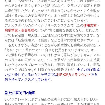
り返しても傷がつくことはほとんどありません。これは傷がつい
たら見栄えが悪くなるという話ではなく、クランプで固定する際
に傷が潰れただけでしっかりと締まっていなかったという失敗を
回避するために必要な機能です。また固定ネジ類は錆の発生によ
る強度低下の心配が少ないステンレス製となっています。
アルカスタイルのクイックリリースシステムではこの
使用素材・
切削精度・表面処理
の3つが非常に重要な要素となり、どれが欠
けても安定性、耐久性、安全性などに必ず問題が出てきます。な
かには「航空機用アルミ使用」などと非常に曖昧な表示のメーカ
ーもありますが、当然のことながら航空機でも強度の必要のない
部分には1000番台のアルミ合金も使用されていますので、キチ
ンと素材名が明示されていなければ全く意味がありません。アル
カスタイルの広がりにより、中には巣が入った鋳造アルミを塗装
しただけというプレートも存在し、実際に流通しています。新品
の見た目ではなかなか判断できない部分ですが、
全ての面で間違
いなく優れているからこそ当店では
KIRK製カメラマウント
を自
信を持ってオススメしています
。
新たに広がる価値
カメラプレートはボディ底面の三脚ネジ穴に付属のネジとL型六
角レンチで固定します。あえてひと手間かけて工具を使用する仕