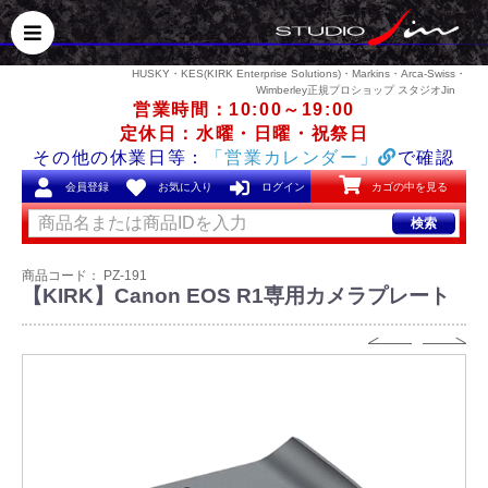
HUSKY・KES(KIRK Enterprise Solutions)・Markins・Arca-Swiss・
Wimberley正規プロショップ スタジオJin
営業時間：10:00～19:00
定休日：水曜・日曜・祝祭日
その他の休業日等：
「営業カレンダー」
で確認
会員登録
お気に入り
ログイン
カゴの中を見る
検索
商品コード：
PZ-191
【KIRK】Canon EOS R1専用カメラプレート