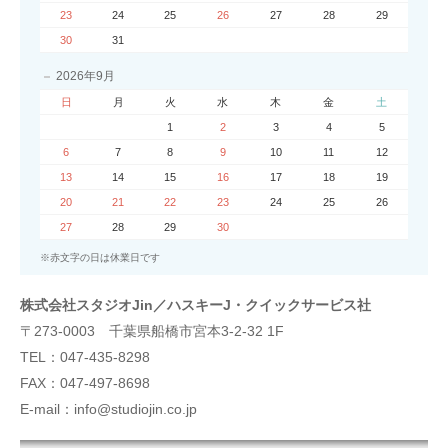
23
24
25
26
27
28
29
30
31
2026年9月
日
月
火
水
木
金
土
1
2
3
4
5
6
7
8
9
10
11
12
13
14
15
16
17
18
19
20
21
22
23
24
25
26
27
28
29
30
※赤文字の日は休業日です
株式会社スタジオJin／ハスキーJ・クイックサービス社
〒273-0003 千葉県船橋市宮本3-2-32 1F
TEL：047-435-8298
FAX：047-497-8698
E-mail：info@studiojin.co.jp