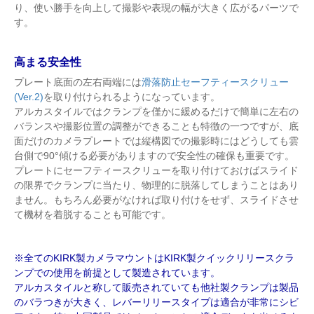
り、使い勝手を向上して撮影や表現の幅が大きく広がるパーツで
す。
高まる安全性
プレート底面の左右両端には
滑落防止セーフティースクリュー
(Ver.2)
を取り付けられるようになっています。
アルカスタイルではクランプを僅かに緩めるだけで簡単に左右の
バランスや撮影位置の調整ができることも特徴の一つですが、底
面だけのカメラプレートでは縦構図での撮影時にはどうしても雲
台側で90°傾ける必要がありますので安全性の確保も重要です。
プレートにセーフティースクリューを取り付けておけばスライド
の限界でクランプに当たり、物理的に脱落してしまうことはあり
ません。もちろん必要がなければ取り付けをせず、スライドさせ
て機材を着脱することも可能です。
※全てのKIRK製カメラマウントはKIRK製クイックリリースクラ
ンプでの使用を前提として製造されています。
アルカスタイルと称して販売されていても他社製クランプは製品
のバラつきが大きく、レバーリリースタイプは適合が非常にシビ