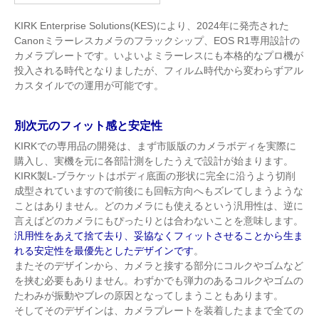
KIRK Enterprise Solutions(KES)により、2024年に発売された
Canonミラーレスカメラのフラックシップ、EOS R1専用設計の
カメラプレートです。いよいよミラーレスにも本格的なプロ機が
投入される時代となりましたが、フィルム時代から変わらずアル
カスタイルでの運用が可能です。
別次元のフィット感と安定性
KIRKでの専用品の開発は、まず市販版のカメラボディを実際に
購入し、実機を元に各部計測をしたうえで設計が始まります。
KIRK製L-ブラケットはボディ底面の形状に完全に沿うよう切削
成型されていますので前後にも回転方向へもズレてしまうような
ことはありません。どのカメラにも使えるという汎用性は、逆に
言えばどのカメラにもぴったりとは合わないことを意味します。
汎用性をあえて捨て去り、妥協なくフィットさせることから生ま
れる安定性を最優先としたデザインです
。
またそのデザインから、カメラと接する部分にコルクやゴムなど
を挟む必要もありません。わずかでも弾力のあるコルクやゴムの
たわみが振動やブレの原因となってしまうこともあります。
そしてそのデザインは、カメラプレートを装着したままで全ての