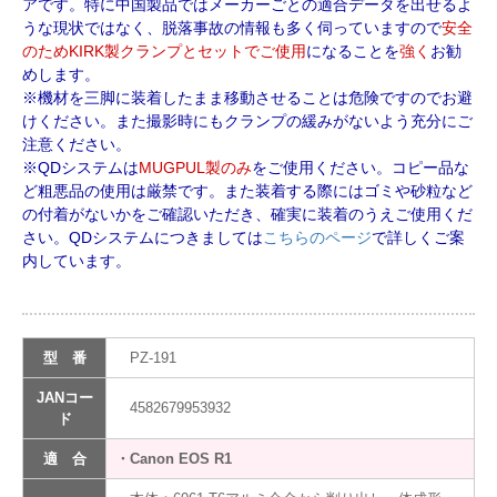
アです。特に中国製品ではメーカーごとの適合データを出せるよ
うな現状ではなく、脱落事故の情報も多く伺っていますので
安全
のためKIRK製クランプとセットでご使用
になることを
強く
お勧
めします。
※機材を三脚に装着したまま移動させることは危険ですのでお避
けください。また撮影時にもクランプの緩みがないよう充分にご
注意ください。
※QDシステムは
MUGPUL製のみ
をご使用ください。コピー品な
ど粗悪品の使用は厳禁です。また装着する際にはゴミや砂粒など
の付着がないかをご確認いただき、確実に装着のうえご使用くだ
さい。QDシステムにつきましては
こちらのページ
で詳しくご案
内しています。
型 番
PZ-191
JANコー
4582679953932
ド
適 合
・Canon EOS R1