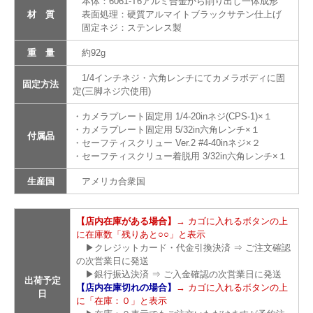
本体：6061-T6アルミ合金から削り出し一体成形
材 質
表面処理：硬質アルマイトブラックサテン仕上げ
固定ネジ：ステンレス製
重 量
約92g
1/4インチネジ・六角レンチにてカメラボディに固
固定方法
定(三脚ネジ穴使用)
・カメラプレート固定用 1/4-20inネジ(CPS-1)×１
・カメラプレート固定用 5/32in六角レンチ×１
付属品
・セーフティスクリュー Ver.2 #4-40inネジ×２
・セーフティスクリュー着脱用 3/32in六角レンチ×１
生産国
アメリカ合衆国
【店内在庫がある場合】
→ カゴに入れるボタンの上
に在庫数「残りあと○○」と表示
▶クレジットカード・代金引換決済 ⇒ ご注文確認
の次営業日に発送
▶銀行振込決済 ⇒ ご入金確認の次営業日に発送
出荷予定
【店内在庫切れの場合】
→ カゴに入れるボタンの上
日
に「在庫：０」と表示