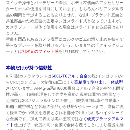
スイッチ操作とバッテリーの着脱、ボディ左側面のアクセサリー
ターミナルの使用を可能にしています。もちろんバリアングル液
晶の開閉と干渉することもありません。なおL-ブラケット底面と
共通部品のため底面の固定ネジはスライド式となっていますが、
カメラプレート単体で使用する場合はスライドさせる必要はあり
ません。
湾曲も凹凸もあるカメラ底面にコルクやゴムの滑り止めを挟んで
平らなプレートを取り付けるという、いままでの「クイックシュ
ー」とは
別次元のフィット感
をぜひ体験してください。
本物だけが持つ信頼性
KIRK製カメラマウントは
6061-T6アルミ合金
の塊(インゴット)か
らCNC(コンピュータ制御)加工により
高精度で削り出し一体成型
されています。Al-Mg-Si系の6000番台はアルミ合金の中でも耐食
性が高く、T6熱処理をして強度を高めた母材は非常に軽量なう
え強度は2017ジュラルミンに匹敵し、競技用自転車や自動車・
船舶・航空機など各種の部品から鉄塔やクレーンまで、腐食に強
く軽量でかつ強度を必要とされる部分で用いられるハイグレード
な金属です。加えて表面は黒い塗装ではなく
硬質ブラックアルマ
イト
仕上げで、硬度の高い皮膜で全体を覆うことにより着脱を繰