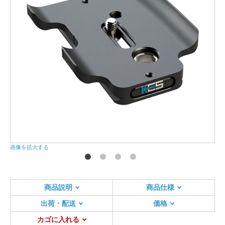
画像を拡大する
画
商品説明
商品仕様
出荷・配送
価格
カゴに入れる