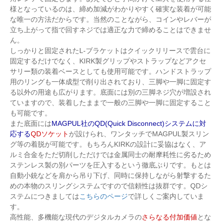
様となっているのは、締め加減がわかりやすく確実な装着が可能
な唯一の方法だからです。当然のことながら、コインやレバーが
立ち上がって指で回すネジでは適正な力で締めることはできませ
ん。
しっかりと固定されたL-ブラケットはクイックリリースで雲台に
固定するだけでなく、KIRK製グリップやストラップなどアクセ
サリー類の装着ベースとしても使用可能です。ハンドストラップ
用のリングも一体成型で削り出されており、三脚や一脚に固定す
る以外の用途も広がります。底面には別の三脚ネジ穴が増設され
ていますので、装着したままで一般の三脚や一脚に固定すること
も可能です。
また底面には
MAGPUL社のQD(Quick Disconnect)システムに対
応する
QDソケット
が設けられ、ワンタッチでMAGPUL製スリン
グ等の着脱が可能です。もちろんKIRKの設計に妥協はなく、ア
ルミ合金をただ切削しただけでは金属同士の耐摩耗性に劣るため
ステンレス製の別パーツを圧入するという徹底ぶりです。もとは
自動小銃などを肩から吊り下げ、同時に保持しながら射撃するた
めの本物のスリングシステムですので信頼性は抜群です。QDシ
ステムにつきましては
こちらのページ
で詳しくご案内していま
す。
高性能、多機能な現代のデジタルカメラの
さらなる付加価値
とな