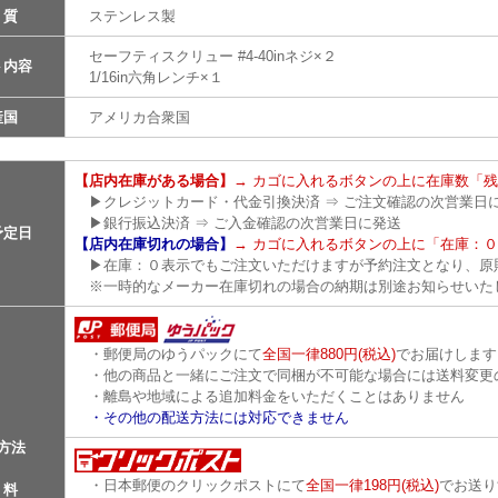
 質
ステンレス製
セーフティスクリュー #4-40inネジ×２
ト内容
1/16in六角レンチ×１
産国
アメリカ合衆国
【店内在庫がある場合】
→ カゴに入れるボタンの上に在庫数「残
▶クレジットカード・代金引換決済 ⇒ ご注文確認の次営業日
▶銀行振込決済 ⇒ ご入金確認の次営業日に発送
予定日
【店内在庫切れの場合】
→ カゴに入れるボタンの上に「在庫：
▶在庫：０表示でもご注文いただけますが予約注文となり、原
※一時的なメーカー在庫切れの場合の納期は別途お知らせいた
・郵便局のゆうパックにて
全国一律880円(税込)
でお届けします
・他の商品と一緒にご注文で同梱が不可能な場合には送料変更
・離島や地域による追加料金をいただくことはありません
・その他の配送方法には対応できません
方法
・
・日本郵便のクリックポストにて
全国一律198円(税込)
でお送り
 料