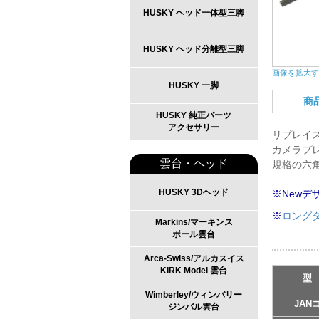
HUSKY ヘッド一体型三脚
HUSKY ヘッド分離型三脚
画像を拡大する
画像を拡大す
HUSKY 一脚
商
HUSKY 純正パーツ
アクセサリー
リプレイス
カメラプレ
雲台・ヘッド
規格の六
HUSKY 3Dヘッド
※New
※
ロング
Markins/マーキンス
ボール雲台
Arca-Swiss/アルカスイス
KIRK Model 雲台
型
Wimberley/ウィンバリー
JAN
ジンバル雲台