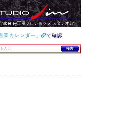
imberley正規プロショップ スタジオJin
営業カレンダー」
で確認
検索