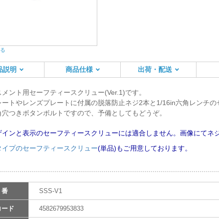
る
画像を拡大する
品説明
商品仕様
出荷・配送
メント用セーフティースクリュー(Ver.1)です。
ートやレンズプレートに付属の脱落防止ネジ2本と1/16in六角レンチ
角穴つきボタンボルトですので、予備としてもどうぞ。
デザインと表示のセーフティースクリューには適合しません。画像にてネ
タイプのセーフティースクリュー
(単品)もご用意しております。
 番
SSS-V1
コード
4582679953833