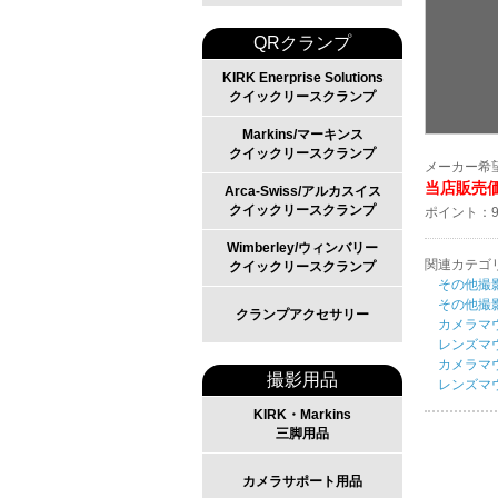
QRクランプ
KIRK Enerprise Solutions
クイックリースクランプ
Markins/マーキンス
クイックリースクランプ
メーカー希望
当店販売価
Arca-Swiss/アルカスイス
クイックリースクランプ
ポイント：
Wimberley/ウィンバリー
関連カテゴ
クイックリースクランプ
その他撮
その他撮
クランプアクセサリー
カメラマ
レンズマ
カメラマ
撮影用品
レンズマ
KIRK・Markins
三脚用品
カメラサポート用品