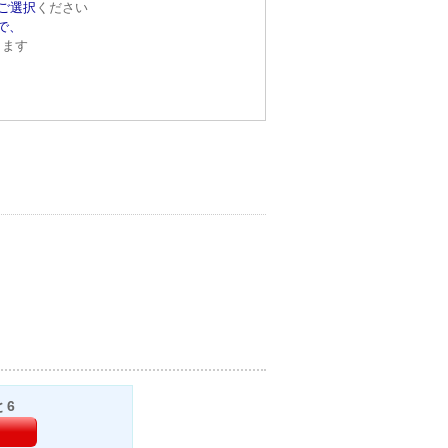
ご選択
ください
で、
きます
と6