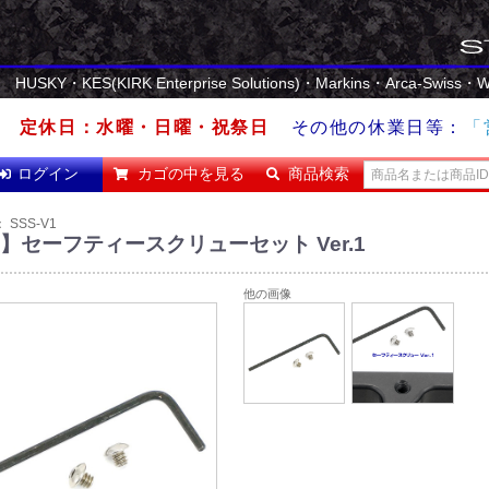
HUSKY・KES(KIRK Enterprise Solutions)・Markins・Arca-Swiss・
W
定休日：水曜・日曜・祝祭日
その他の休業日等：
「
ログイン
カゴの中を見る
商品検索
：
SSS-V1
K】セーフティースクリューセット Ver.1
他の画像