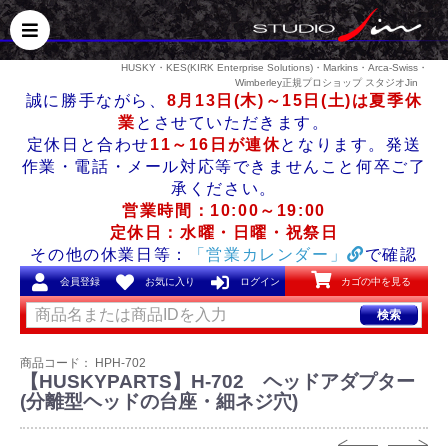
HUSKY・KES(KIRK Enterprise Solutions)・Markins・Arca-Swiss・
Wimberley正規プロショップ スタジオJin
誠に勝手ながら、
8月13日(木)～15日(土)は夏季休
業
とさせていただきます。
定休日と合わせ
11～16日が連休
となります。発送
作業・電話・メール対応等できませんこと何卒ご了
承ください。
営業時間：10:00～19:00
定休日：水曜・日曜・祝祭日
その他の休業日等：
「営業カレンダー」
で確認
会員登録
お気に入り
ログイン
カゴの中を見る
検索
商品コード：
HPH-702
【HUSKYPARTS】H-702 ヘッドアダプター
(分離型ヘッドの台座・細ネジ穴)