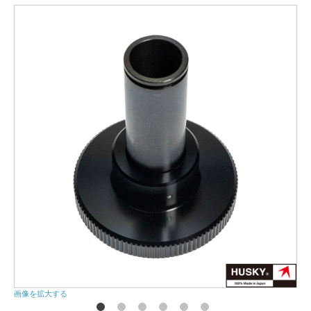
画像を拡大する
画