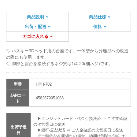
商品説明
商品仕様
出荷・配送
価格
カゴに入れる
◇ ハスキー3Dヘッド用の台座です。一体型から分離型への改造
の際にも使用します。
◇ 脚部と雲台を接続するネジ穴は1/4-20(細ネジ)です。
型番
HPH-702
JANコー
4582679951068
ド
▶クレジットカード・代金引換決済 ⇒ ご注文確認
の次営業日に発送
出荷予定
▶銀行振込決済 ⇒ ご入金確認の次営業日に発送
日
※一時的な在庫切れの場合、納期は別途お知らせ