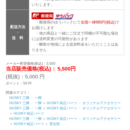
いたします。
・郵便局のゆうパックにて
全国一律880円(税込)
で
配送方法
お届けします
・
・他の商品と一緒にご注文で同梱が不可能な場合
送 料
には送料変更の可能性があります
・離島や地域による追加料金をいただくことはあ
りません
メーカー希望価格(税込)：5,500
当店販売価格(税込)：
5,500円
(税抜)：
5,000
円
ポイント：
50
Pt
関連カテゴリ：
HUSKY 三脚 ・ 一脚
HUSKY 三脚 ・ 一脚
＞
HUSKY 純正パーツ ・ オリジナルアクセサリー
HUSKY 三脚 ・ 一脚
＞
HUSKY 純正パーツ ・ オリジナルアクセサリー
＞
HUSKY 純正パーツ
HUSKY 三脚 ・ 一脚
＞
HUSKY 純正パーツ ・ オリジナルアクセサリー
＞
HUSKY 純正パーツ
＞
雲台部