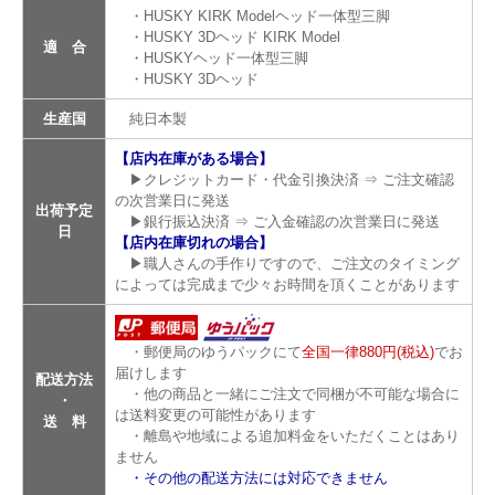
・HUSKY KIRK Modelヘッド一体型三脚
・HUSKY 3Dヘッド KIRK Model
適 合
・HUSKYヘッド一体型三脚
・HUSKY 3Dヘッド
生産国
純日本製
【店内在庫がある場合】
▶クレジットカード・代金引換決済 ⇒ ご注文確認
の次営業日に発送
出荷予定
▶銀行振込決済 ⇒ ご入金確認の次営業日に発送
日
【店内在庫切れの場合】
▶職人さんの手作りですので、ご注文のタイミング
によっては完成まで少々お時間を頂くことがあります
・郵便局のゆうパックにて
全国一律880円(税込)
でお
届けします
配送方法
・他の商品と一緒にご注文で同梱が不可能な場合に
・
は送料変更の可能性があります
送 料
・離島や地域による追加料金をいただくことはあり
ません
・その他の配送方法には対応できません