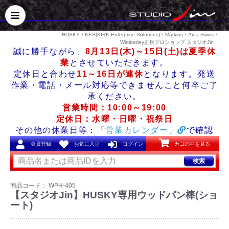
HUSKY・KES(KIRK Enterprise Solutions)・Markins・Arca-Swiss・
Wimberley正規プロショップ スタジオJin
誠に勝手ながら、
8月13日(木)～15日(土)は夏季休
業
とさせていただきます。
定休日と合わせ
11～16日が連休
となります。発送
作業・電話・メール対応等できませんこと何卒ご了
承ください。
営業時間：10:00～19:00
定休日：水曜・日曜・祝祭日
その他の休業日等：
「営業カレンダー」
で確認
会員登録
お気に入り
ログイン
カゴの中を見る
検索
商品コード：
WPH-405
【スタジオJin】HUSKY専用ウッドパン棒(ショ
ート)