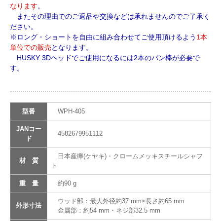
なります
。
またその理由でのご返品や交換などは承れませんのでご了承く
ださい。
※ロング・ショートを自由に組み合わせてご使用頂けるよう
1本
単位での販売
となります。
HUSKY 3Dヘッドでご使用になるには2本のパン棒が必要で
す。
型番
WPH-405
JANコー
4582679951112
ド
日本産欅(ケヤキ)・クロームメッキスチールシャフ
材 質
ト
重 量
約90 g
ウッド部：最大外径約37 mm×長さ約65 mm
外形寸法
金属部：約54 mm・ネジ部32.5 mm