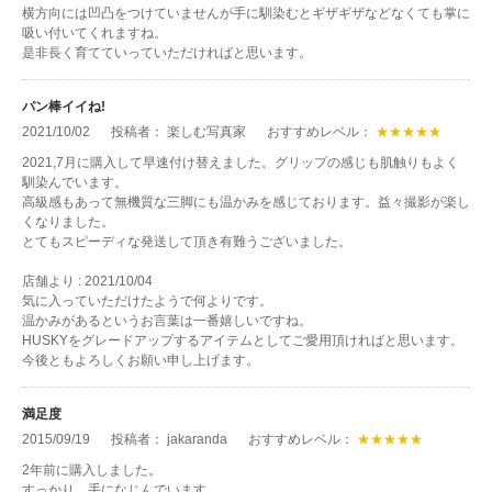
横方向には凹凸をつけていませんが手に馴染むとギザギザなどなくても掌に
吸い付いてくれますね。
是非長く育てていっていただければと思います。
パン棒イイね!
2021/10/02
投稿者： 楽しむ写真家
おすすめレベル：
★★★★★
2021,7月に購入して早速付け替えました。グリップの感じも肌触りもよく
馴染んでいます。
高級感もあって無機質な三脚にも温かみを感じております。益々撮影が楽し
くなりました。
とてもスピーディな発送して頂き有難うございました。
店舗より : 2021/10/04
気に入っていただけたようで何よりです。
温かみがあるというお言葉は一番嬉しいですね。
HUSKYをグレードアップするアイテムとしてご愛用頂ければと思います。
今後ともよろしくお願い申し上げます。
満足度
2015/09/19
投稿者： jakaranda
おすすめレベル：
★★★★★
2年前に購入しました。
すっかり、手になじんでいます。