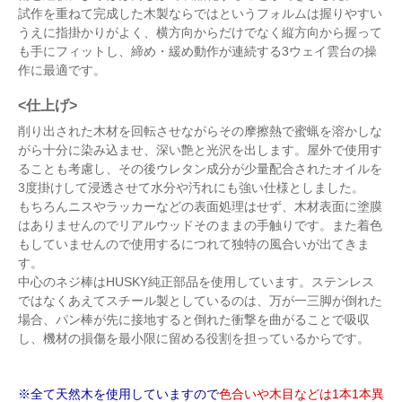
試作を重ねて完成した木製ならではというフォルムは握りやすい
うえに指掛かりがよく、横方向からだけでなく縦方向から握って
も手にフィットし、締め・緩め動作が連続する3ウェイ雲台の操
作に最適です。
<仕上げ>
削り出された木材を回転させながらその摩擦熱で蜜蝋を溶かしな
がら十分に染み込ませ、深い艶と光沢を出します。屋外で使用す
ることも考慮し、その後ウレタン成分が少量配合されたオイルを
3度掛けして浸透させて水分や汚れにも強い仕様としました。
もちろんニスやラッカーなどの表面処理はせず、木材表面に塗膜
はありませんのでリアルウッドそのままの手触りです。また着色
もしていませんので使用するにつれて独特の風合いが出てきま
す。
中心のネジ棒はHUSKY純正部品を使用しています。ステンレス
ではなくあえてスチール製としているのは、万が一三脚が倒れた
場合、パン棒が先に接地すると倒れた衝撃を曲がることで吸収
し、機材の損傷を最小限に留める役割を担っているからです。
※全て天然木を使用していますので
色合いや木目などは1本1本異