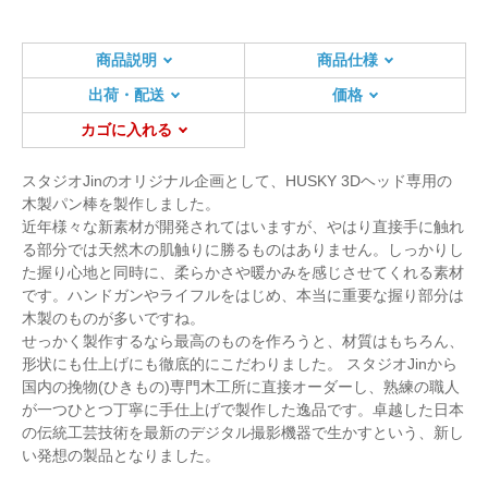
商品説明
商品仕様
出荷・配送
価格
カゴに入れる
スタジオJinのオリジナル企画として、HUSKY 3Dヘッド専用の
木製パン棒を製作しました。
近年様々な新素材が開発されてはいますが、やはり直接手に触れ
る部分では天然木の肌触りに勝るものはありません。しっかりし
た握り心地と同時に、柔らかさや暖かみを感じさせてくれる素材
です。ハンドガンやライフルをはじめ、本当に重要な握り部分は
木製のものが多いですね。
せっかく製作するなら最高のものを作ろうと、材質はもちろん、
形状にも仕上げにも徹底的にこだわりました。 スタジオJinから
国内の挽物(ひきもの)専門木工所に直接オーダーし、熟練の職人
が一つひとつ丁寧に手仕上げで製作した逸品です。卓越した日本
の伝統工芸技術を最新のデジタル撮影機器で生かすという、新し
い発想の製品となりました。