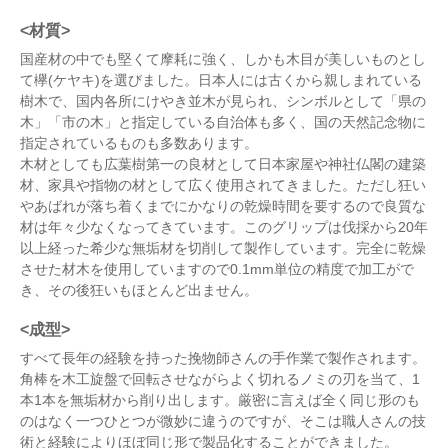
<材質>
国産材の中でも堅くて摩耗に強く、しかも木目が美しいものとし
て欅(ケヤキ)を選びました。日本人には古くから親しまれている
樹木で、国内各所にけやき並木が見られ、シンボルとして「県の
木」「市の木」と指定している自治体も多く、国の天然記念物に
指定されているものも多数あります。
木材としても広葉樹第一の良材として日本家屋や神社仏閣の建築
材、家具や指物の材として広く使用されてきました。ただし狂い
やあばれが落ち着くまでにかなりの乾燥時間を要するので良質な
材は年々少なくなってきています。このグリップは伐採から20年
以上経った希少な無垢材を切削して製作しています。完全に乾燥
させた材木を使用していますので0.1mm単位の精度で加工がで
き、その後狂いもほとんど出ません。
<成型>
すべて長年の経験を持った挽物師さんの手作業で製作されます。
角棒を木工旋盤で回転させながらよく切れるノミの刃を当て、1
本1本を無垢材から削り出します。厳密に言えば全く同じ形のも
のはなく一つひとつが微妙に違うのですが、そこは職人さんの技
術と経験によりほぼ同じ形で製品化することができました。